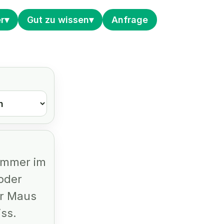
r
Gut zu wissen
Anfrage
Zimmer im
oder
er Maus
ss.